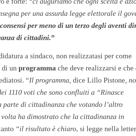
o e forte: “
ci auguriamo che ogni scelta e azi
onsegna per una assurda legge elettorale il go
 consensi per meno di un terzo degli aventi dir
nza di cittadini.
”
ndidatura a sindaco, non realizzatasi per come
e di un
programma
che deve realizzarsi e che
diatosi. “
Il programma
, dice Lillo Pistone,
no
dei 1110 voti che sono confluiti a “Rinasce
 parte di cittadinanza che votando l’altro
 volta ha dimostrato che la cittadinanza in
tanto
“il risultato è chiaro,
si legge nella lette