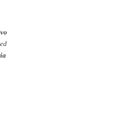
ivo
 ed
ria