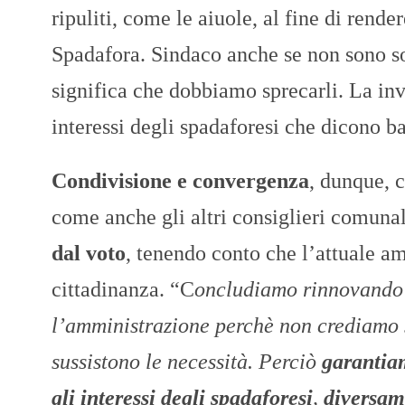
ripuliti, come le aiuole, al fine di rend
Spadafora. Sindaco anche se non sono so
significa che dobbiamo sprecarli. La invi
interessi degli spadaforesi che dicono bas
Condivisione e convergenza
, dunque, c
come anche gli altri consiglieri comuna
dal voto
, tenendo conto che l’attuale a
cittadinanza. “C
oncludiamo rinnovando 
l’amministrazione perchè non crediamo 
sussistono le necessità. Perciò
garantiam
gli interessi degli spadaforesi
,
diversam