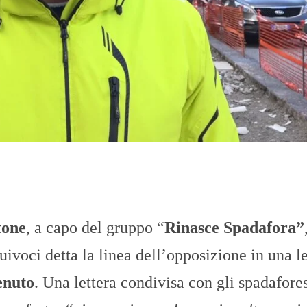
O
R
T
A
G
E
S
p
o
r
t
T
I
R
R
E
tone
, a capo del gruppo “
Rinasce Spadafora”
N
O
uivoci detta la linea dell’opposizione in una le
enuto
. Una lettera condivisa con gli spadafores