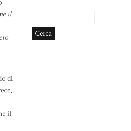
o
me il
ero
io di
vece,
me il