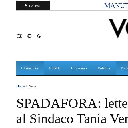
MANUT
LATEST
Ultima Ora
HOME
Chi siamo
Politica
New
Home
>
News
SPADAFORA: lettera 
al Sindaco Tania Ve