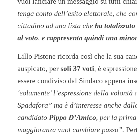
vuol lanciare un messaggio su tutti chiar
tenga conto dell’esito elettorale, che c
cittadino ad una lista che
ha totalizzato
al voto
,
e rappresenta quindi una minora
Lillo Pistone ricorda così che la sua ca
auspicato, per
soli 37 voti
, è espression
essere condiviso dal Sindaco appena inse
‘solamente’ l’espressione della volontà 
Spadafora” ma è d’interesse anche dalla
candidato
Pippo D’Amico
, per la prima
maggioranza vuol cambiare passo”.
Per