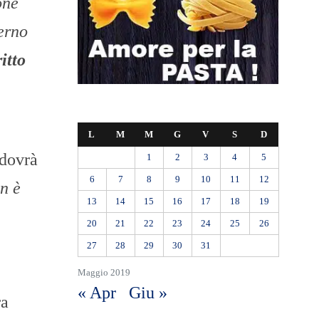
one
verno
itto
L
M
M
G
V
S
D
 dovrà
1
2
3
4
5
6
7
8
9
10
11
12
n è
13
14
15
16
17
18
19
20
21
22
23
24
25
26
27
28
29
30
31
Maggio 2019
« Apr
Giu »
ra