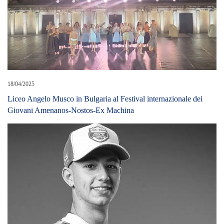
30/05/2021
MotoGp, Jason Dupasquier è morto
22/03/2020
Coronavirus, in Basilicata ‘si chiude’
LEAVE A REPLY