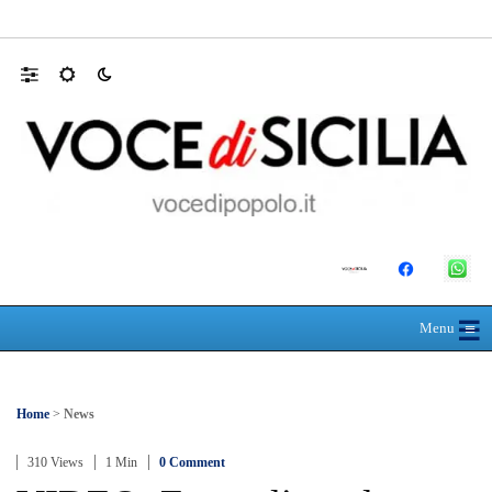
L’ultimo abbraccio di Messina ad Alessandra
☰
≡
Menu
Home
>
News
310 Views
1 Min
0 Comment