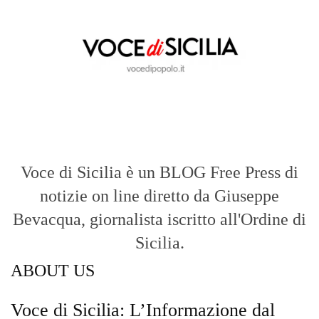
vocedipopolo.it
è la porta d’accesso a
Voce di Sicilia
, il blog di news online
diretto da
Giuseppe Bevacqua
. Un punto
di riferimento essenziale per chi cerca
un’informazione rapida, chiara e senza
filtri sui fatti di
Messina
e dell’intera
Sicilia
.
- LA STORIA -
Nasce nel 2017 come trasmissione tv di
inchiesta in onda su TirrenoSat.
Voce di Sicilia