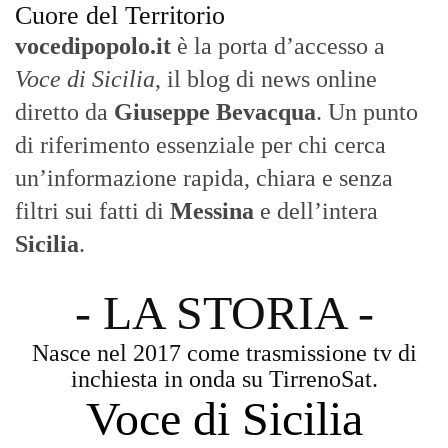
Con un taglio editoriale moderno e
radicato sul campo, il sito offre una lettura
attenta delle dinamiche locali, portando in
primo piano la cronaca, la politica e gli
eventi che animano il territorio.
MESSINA, SICILIA E CALABRIA
Seguiamo la cronaca siciliana con
l'obiettivo di dare voce a chi non ne ha.
Diamo molta importanza ai video e ai
reportage.
La Nostra Filosofia
Aggiornamenti tempestivi:
Notizie in tempo reale per restare sempre