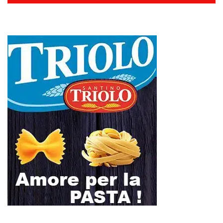
L
M
M
G
V
S
D
1
2
3
4
5
6
7
8
9
10
11
12
13
14
15
16
17
18
19
20
21
22
23
24
25
26
27
28
29
30
31
Marzo 2019
« Feb
Apr »
L’ultimo abbraccio di Messina ad Alessandra Frazzica: il dolore di una
città intera
SEUS 118, lavoratori delle Eolie al limite. Oggi postazione di Lipari
chiusa per carenza di personale.
AUTISMO: SPORT E SOLIDARIETÀ PER VINCERE INSIEME