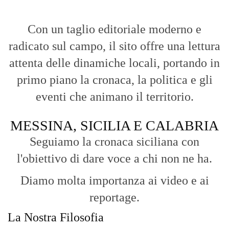
connessi con la realtà dello Stretto e della regione.
Analisi e territorio:
La direzione di Giuseppe Bevacqua garantisce un
punto di vista incisivo, vicino ai cittadini e alle loro istanze.
Fruizione agile:
Una piattaforma pensata per una lettura veloce e
diretta delle notizie quotidiane.
HOME
BLOG
FAQ
CONTACT US
MODULE
© Copyright 2016 - VOCEDIPOPOLO. All Rights Reserved - PEC:
bevacquagiuseppe64@pec.it