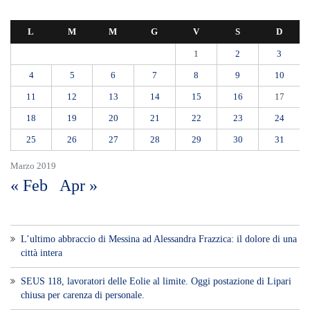
Etna, nuovo parossismo dalla Voragine: stop agli arrivi all’aeroporto di
Catania almeno fino alle 12, attivati treni speciali
Ipanema, agosto senza serate: il Tar lascia in vigore lo stop del
Comune