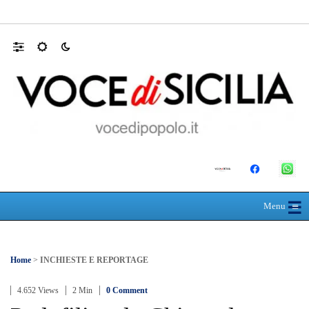
MANUTENZIONI STRADALI FINALMEN
☰
≡
Menu
Home
>
INCHIESTE E REPORTAGE
4.652 Views
2 Min
0 Comment