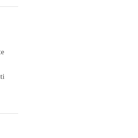
te
ti