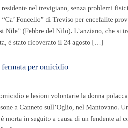
O
sidente nel trevigiano, senza problemi fisic
R
T
 “Ca’ Foncello” di Treviso per encefalite pro
A
G
E
t Nile” (Febbre del Nilo). L’anziano, che si t
S
a, è stato ricoverato il 24 agosto […]
p
o
r
t
 fermata per omicidio
T
I
R
R
E
micidio e lesioni volontarie la donna polacca
N
O
ersone a Canneto sull’Oglio, nel Mantovano. U
 è morta in seguito a causa di un fendente al c