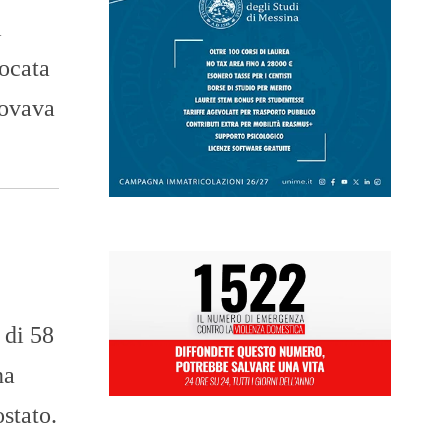
i
vocata
rovava
 di 58
na
ostato.