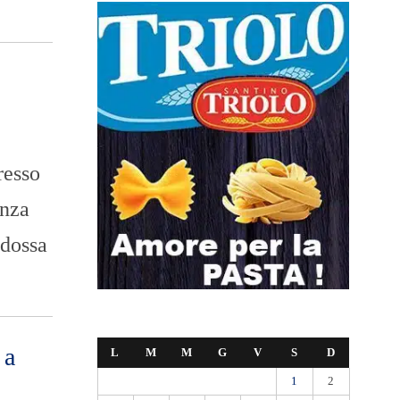
resso
enza
ndossa
 a
L
M
M
G
V
S
D
1
2