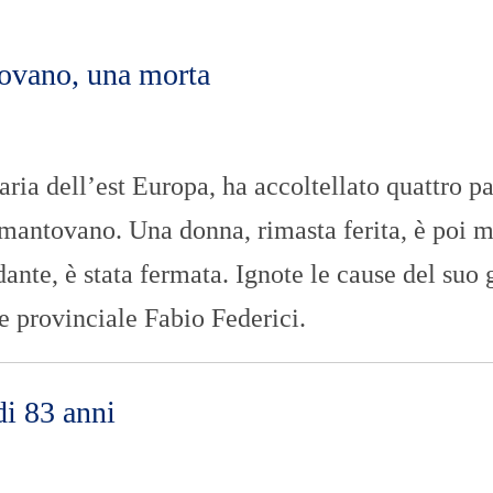
n
U
a
N
z
I
i
V
tovano, una morta
o
E
n
R
a
S
l
I
e
T
 dell’est Europa, ha accoltellato quattro pa
A
’
 mantovano. Una donna, rimasta ferita, è poi m
I
N
dante, è stata fermata. Ignote le cause del suo 
C
H
e provinciale Fabio Federici.
I
E
S
T
di 83 anni
E
E
R
E
P