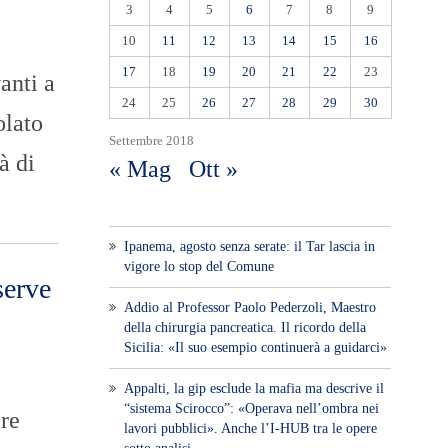
3
4
5
6
7
8
9
10
11
12
13
14
15
16
17
18
19
20
21
22
23
anti a
24
25
26
27
28
29
30
olato
Settembre 2018
à di
« Mag
Ott »
Ipanema, agosto senza serate: il Tar lascia in
vigore lo stop del Comune
serve
Addio al Professor Paolo Pederzoli, Maestro
della chirurgia pancreatica. Il ricordo della
Sicilia: «Il suo esempio continuerà a guidarci»
Appalti, la gip esclude la mafia ma descrive il
“sistema Scirocco”: «Operava nell’ombra nei
are
lavori pubblici». Anche l’I-HUB tra le opere