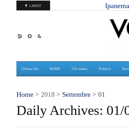
Ipanema,
LATEST
Ultima Ora
HOME
Chi siamo
Politica
New
Home
>
2018
>
Settembre
> 01
Daily Archives:
01/