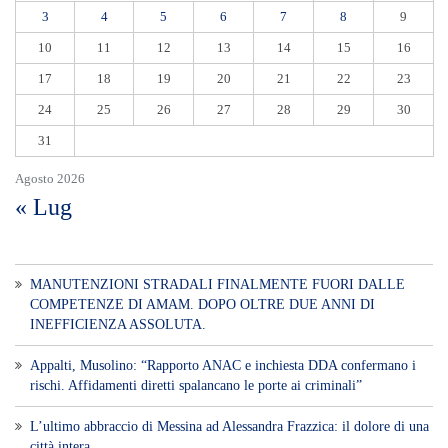
3
4
5
6
7
8
9
10
11
12
13
14
15
16
17
18
19
20
21
22
23
24
25
26
27
28
29
30
31
Agosto 2026
« Lug
MANUTENZIONI STRADALI FINALMENTE FUORI DALLE
COMPETENZE DI AMAM. DOPO OLTRE DUE ANNI DI
INEFFICIENZA ASSOLUTA.
​Appalti, Musolino: “Rapporto ANAC e inchiesta DDA confermano i
rischi. Affidamenti diretti spalancano le porte ai criminali”
L’ultimo abbraccio di Messina ad Alessandra Frazzica: il dolore di una
città intera