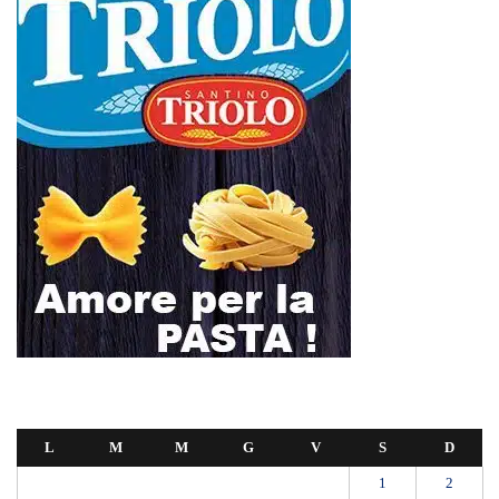
L
M
M
G
V
S
D
1
2