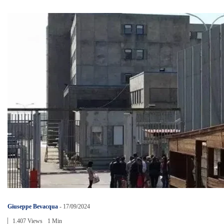
Giuseppe Bevacqua
-
17/09/2024
1.407 Views
1 Min