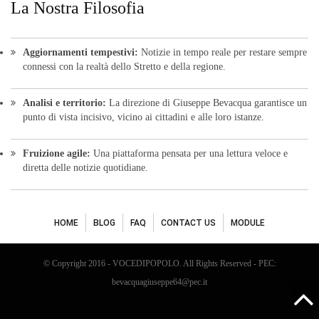
La Nostra Filosofia
Aggiornamenti tempestivi:
Notizie in tempo reale per restare sempre
connessi con la realtà dello Stretto e della regione.
Analisi e territorio:
La direzione di Giuseppe Bevacqua garantisce un
punto di vista incisivo, vicino ai cittadini e alle loro istanze.
Fruizione agile:
Una piattaforma pensata per una lettura veloce e
diretta delle notizie quotidiane.
HOME
BLOG
FAQ
CONTACT US
MODULE
© Copyright 2016 - VOCEDIPOPOLO. All Rights Reserved - PEC:
bevacquagiuseppe64@pec.it