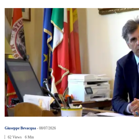
Giuseppe Bevacqua
-
08/07/2026
62 Views
6 Min