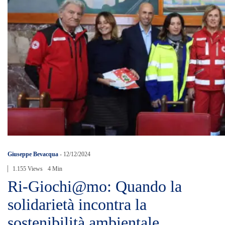
Giuseppe Bevacqua
-
12/12/2024
1.155 Views
4 Min
Ri-Giochi@mo: Quando la
solidarietà incontra la
sostenibilità ambientale