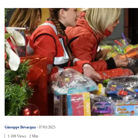
Giuseppe Bevacqua
-
07/01/2025
1.109 Views
2 Min