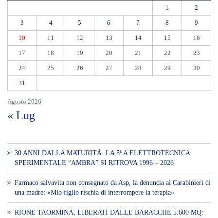
1
2
3
4
5
6
7
8
9
10
11
12
13
14
15
16
17
18
19
20
21
22
23
24
25
26
27
28
29
30
31
Agosto 2026
« Lug
30 ANNI DALLA MATURITÀ: LA 5ª A ELETTROTECNICA
SPERIMENTALE “AMBRA” SI RITROVA 1996 – 2026
Farmaco salvavita non consegnato da Asp, la denuncia ai Carabinieri di
una madre: «Mio figlio rischia di interrompere la terapia»
RIONE TAORMINA, LIBERATI DALLE BARACCHE 5.600 MQ: