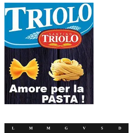
L
M
M
G
V
S
D