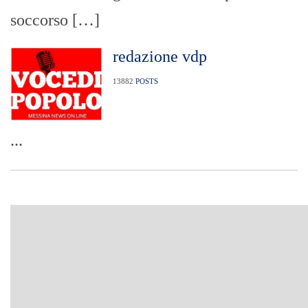
soccorso […]
redazione vdp
13882
POSTS
...