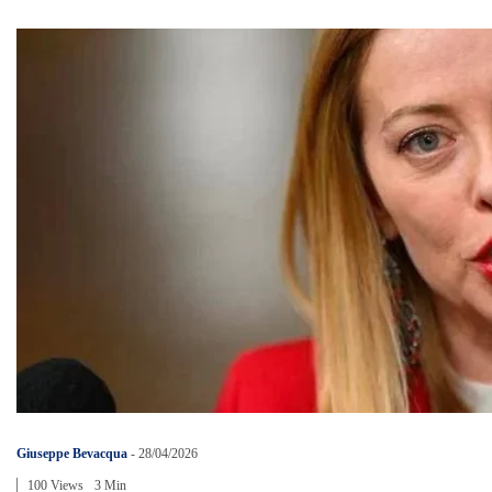
Giuseppe Bevacqua
-
28/04/2026
100 Views
3 Min