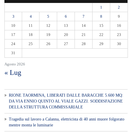
1
2
3
4
5
6
7
8
9
10
11
12
13
14
15
16
17
18
19
20
21
22
23
24
25
26
27
28
29
30
31
Agosto 2026
« Lug
RIONE TAORMINA, LIBERATI DALLE BARACCHE 5.600 MQ:
DA VIA ENNIO QUINTO AL VIALE GAZZI. SODDISFAZIONE
DELLA STRUTTURA COMMISSARIALE
Tragedia sul lavoro a Calanna, elettricista di 40 anni muore folgorato
mentre monta le luminarie