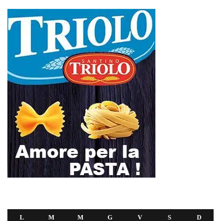
L
M
M
G
V
S
D