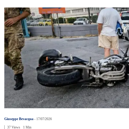
Giuseppe Bevacqua
-
17/07/2026
37 Views
1 Min