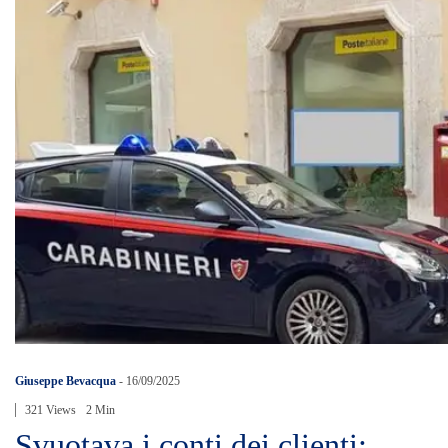
Giuseppe Bevacqua
-
16/09/2025
321 Views
2 Min
Svuotava i conti dei clienti: