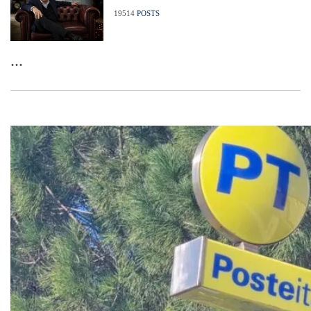
19514
POSTS
...