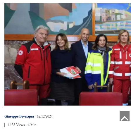
Giuseppe Bevacqua
-
12/12/2024
1.155 Views
4 Min