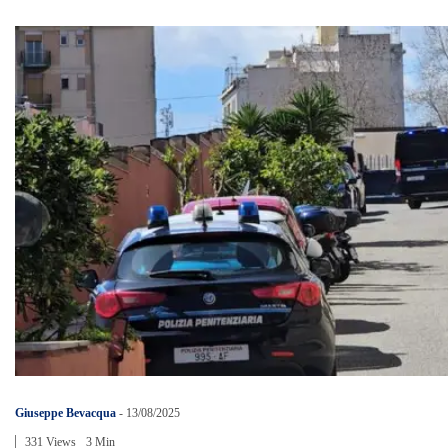
Giuseppe Bevacqua
-
13/08/2025
331 Views
3 Min