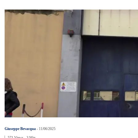
Giuseppe Bevacqua
-
11/06/2025
571 Views
3 Min