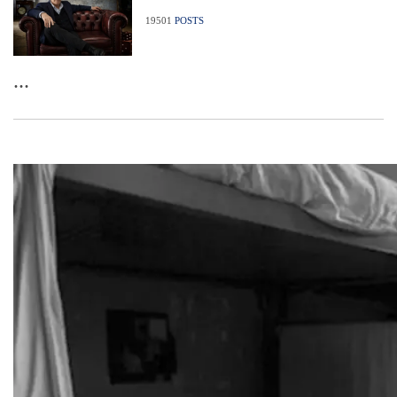
19501
POSTS
...