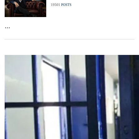
19501
POSTS
...