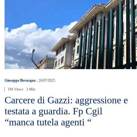
Giuseppe Bevacqua
-
26/07/2025
194 Views
2 Min
Carcere di Gazzi: aggressione e
testata a guardia. Fp Cgil
“manca tutela agenti “