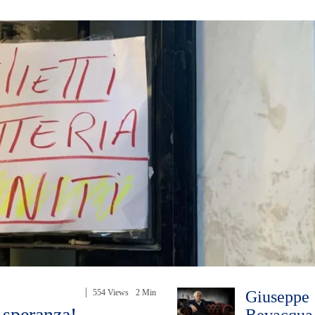
554 Views
2 Min
Giuseppe
 speranza!
Bevacqua