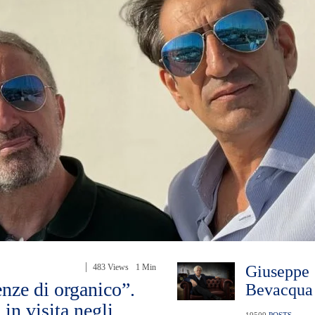
483 Views
1 Min
Giuseppe
ze di organico”.
Bevacqua
in visita negli
19509
POSTS