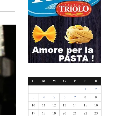
L
M
M
G
V
S
D
1
2
3
4
5
6
7
8
9
10
11
12
13
14
15
16
17
18
19
20
21
22
23