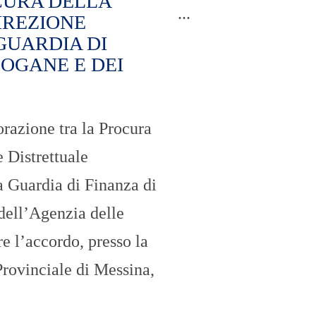
CURA DELLA
O
...
IREZIONE
R
T
GUARDIA DI
A
G
DOGANE E DEI
E
S
p
o
orazione tra la Procura
r
t
 Distrettuale
T
a Guardia di Finanza di
I
R
dell’Agenzia delle
R
E
 l’accordo, presso la
N
O
ovinciale di Messina,