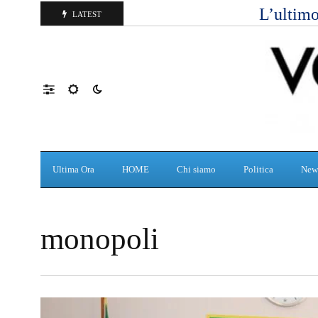
L’ultimo
LATEST
Ultima Ora
HOME
Chi siamo
Politica
New
monopoli