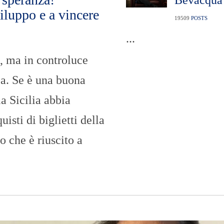
viluppo e a vincere
19509
POSTS
...
e, ma in controluce
zza. Se è una buona
a Sicilia abbia
sti di biglietti della
o che è riuscito a