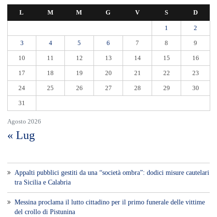
L
M
M
G
V
S
D
1
2
3
4
5
6
7
8
9
10
11
12
13
14
15
16
17
18
19
20
21
22
23
24
25
26
27
28
29
30
31
Agosto 2026
« Lug
Appalti pubblici gestiti da una “società ombra”: dodici misure cautelari
tra Sicilia e Calabria
Messina proclama il lutto cittadino per il primo funerale delle vittime
del crollo di Pistunina