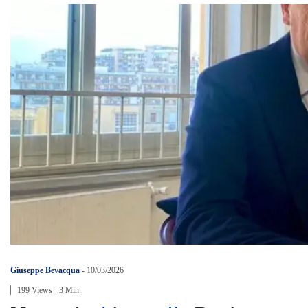
Giuseppe Bevacqua
-
10/03/2026
199 Views
3 Min