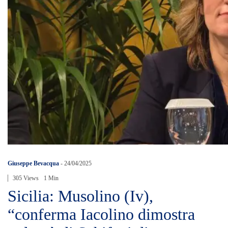
Giuseppe Bevacqua
-
24/04/2025
305 Views
1 Min
Sicilia: Musolino (Iv),
“conferma Iacolino dimostra