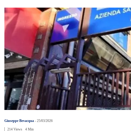
Giuseppe Bevacqua
-
25/03/2026
214 Views
4 Min