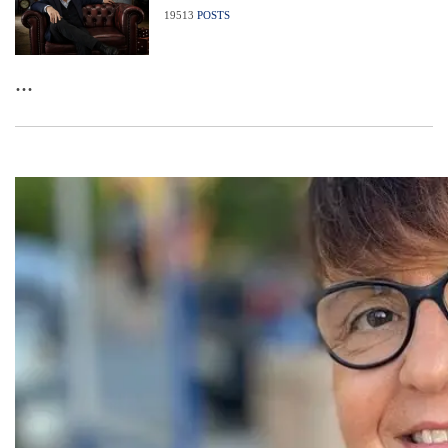
19513
POSTS
...