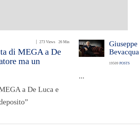
273 Views
26 Min
Giuseppe
sta di MEGA a De
Bevacqua
catore ma un
19509
POSTS
...
i MEGA a De Luca e
 deposito”