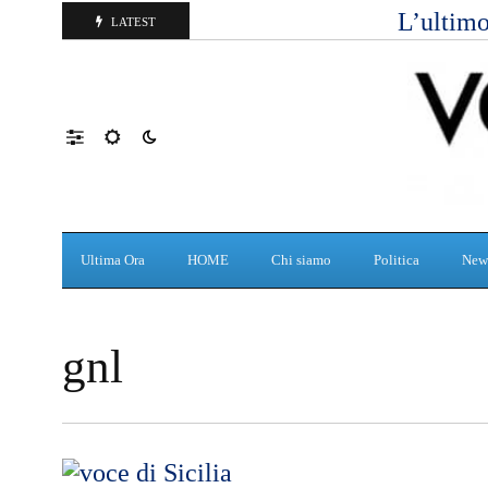
L’ultimo
LATEST
Ultima Ora
HOME
Chi siamo
Politica
New
gnl