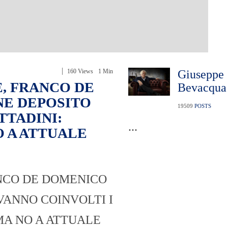
160 Views
1 Min
Giuseppe
, FRANCO DE
Bevacqua
NE DEPOSITO
19509
POSTS
TTADINI:
...
O A ATTUALE
ANCO DE DOMENICO
VANNO COINVOLTI I
MA NO A ATTUALE