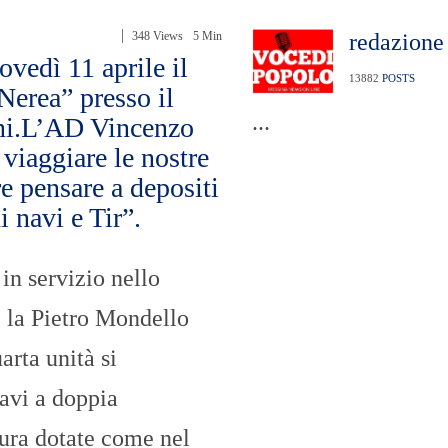
n
U
a
N
348 Views
5 Min
redazione
z
I
i
V
vedì 11 aprile il
o
E
13882
POSTS
Nerea” presso il
n
R
a
S
...
ani.L’AD Vincenzo
l
I
e
T
 viaggiare le nostre
A
e pensare a depositi
’
i navi e Tir”.
I
N
C
in servizio nello
H
I
, la Pietro Mondello
E
S
T
arta unità si
E
E
avi a doppia
R
E
tura dotate come nel
P