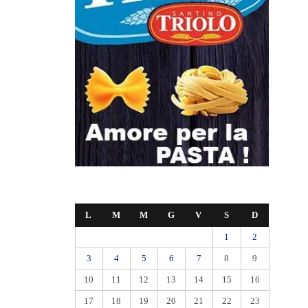
L
M
M
G
V
S
D
1
2
3
4
5
6
7
8
9
10
11
12
13
14
15
16
17
18
19
20
21
22
23