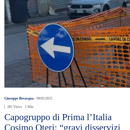
Giuseppe Bevacqua
-
09/02/2025
281 Views
1 Min
Capogruppo di Prima l’Italia
Cosimo Oteri: “gravi disservizi