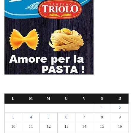
L
M
M
G
V
S
D
1
2
3
4
5
6
7
8
9
10
11
12
13
14
15
16