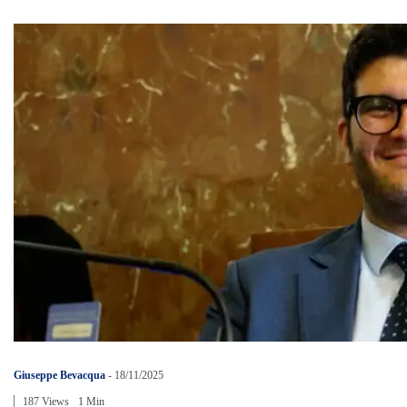
Giuseppe Bevacqua
-
18/11/2025
187 Views
1 Min