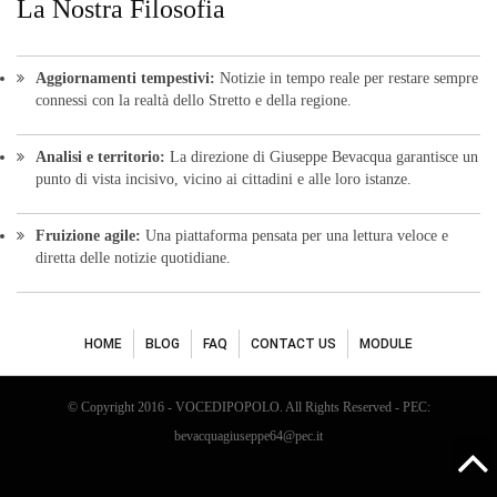
La Nostra Filosofia
Aggiornamenti tempestivi:
Notizie in tempo reale per restare sempre
connessi con la realtà dello Stretto e della regione.
Analisi e territorio:
La direzione di Giuseppe Bevacqua garantisce un
punto di vista incisivo, vicino ai cittadini e alle loro istanze.
Fruizione agile:
Una piattaforma pensata per una lettura veloce e
diretta delle notizie quotidiane.
HOME
BLOG
FAQ
CONTACT US
MODULE
© Copyright 2016 - VOCEDIPOPOLO. All Rights Reserved - PEC:
bevacquagiuseppe64@pec.it