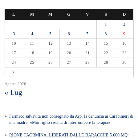
L
M
M
G
V
S
D
1
2
3
4
5
6
7
8
9
10
11
12
13
14
15
16
17
18
19
20
21
22
23
24
25
26
27
28
29
30
31
Agosto 2026
« Lug
Farmaco salvavita non consegnato da Asp, la denuncia ai Carabinieri di
una madre: «Mio figlio rischia di interrompere la terapia»
RIONE TAORMINA, LIBERATI DALLE BARACCHE 5.600 MQ: