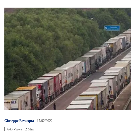
Giuseppe Bevacqua
-
17/02/2022
643 Views
2 Min