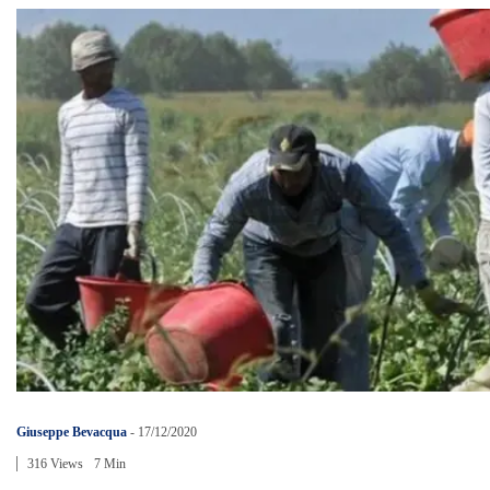
Giuseppe Bevacqua
-
17/12/2020
316 Views
7 Min