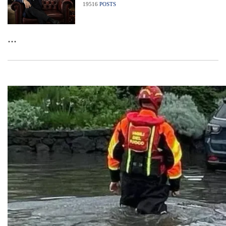
19516
POSTS
...