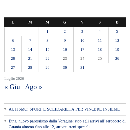
AUTISMO: SPORT E SOLIDARIETÀ PER VINCERE INSIEME
Etna, nuovo parossismo dalla Voragine: stop agli arrivi all’aeroporto di
Catania almeno fino alle 12, attivati treni speciali
Ipanema, agosto senza serate: il Tar lascia in vigore lo stop del
Comune
Addio al Professor Paolo Pederzoli, Maestro della chirurgia
pancreatica. Il ricordo della Sicilia: «Il suo esempio continuerà a
guidarci»
Appalti, la gip esclude la mafia ma descrive il “sistema Scirocco”:
«Operava nell’ombra nei lavori pubblici». Anche l’I-HUB tra le opere
sotto analisi