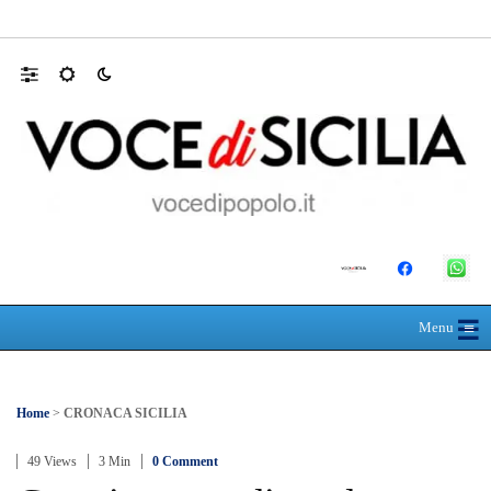
AUTISMO: SPORT E SOLIDARIETÀ PER 
☰
≡
Menu
Home
>
CRONACA SICILIA
49 Views
3 Min
0 Comment