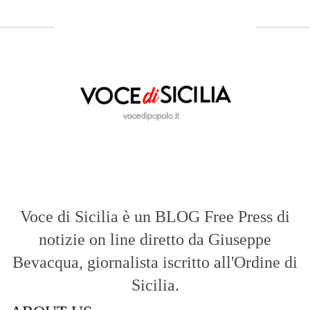
Voce di Sicilia è un BLOG Free Press di
notizie on line diretto da Giuseppe
Bevacqua, giornalista iscritto all'Ordine di
Sicilia.
ABOUT US
Voce di Sicilia: L’Informazione dal
Cuore del Territorio
vocedipopolo.it
è la porta d’accesso a
Voce di Sicilia
, il blog di news online
diretto da
Giuseppe Bevacqua
. Un punto
di riferimento essenziale per chi cerca
un’informazione rapida, chiara e senza
filtri sui fatti di
Messina
e dell’intera