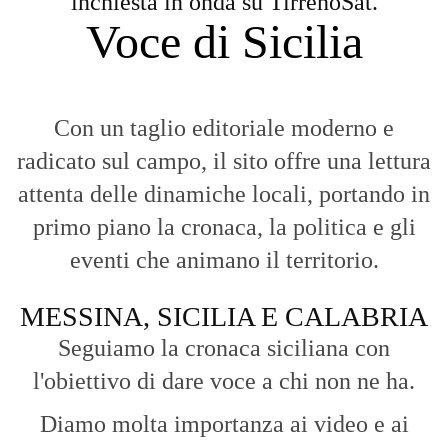
MESSINA, SICILIA E CALABRIA
Seguiamo la cronaca siciliana con
l'obiettivo di dare voce a chi non ne ha.
Diamo molta importanza ai video e ai
reportage.
La Nostra Filosofia
Aggiornamenti tempestivi:
Notizie in tempo reale per restare sempre
connessi con la realtà dello Stretto e della regione.
Analisi e territorio:
La direzione di Giuseppe Bevacqua garantisce un
punto di vista incisivo, vicino ai cittadini e alle loro istanze.
Fruizione agile:
Una piattaforma pensata per una lettura veloce e
diretta delle notizie quotidiane.