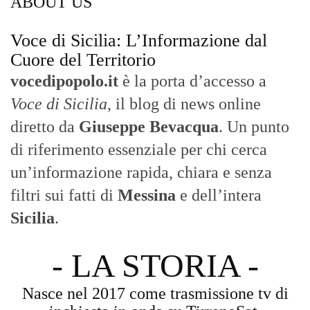
Sicilia
.
- LA STORIA -
Nasce nel 2017 come trasmissione tv di
inchiesta in onda su TirrenoSat.
Voce di Sicilia
Con un taglio editoriale moderno e
radicato sul campo, il sito offre una lettura
attenta delle dinamiche locali, portando in
primo piano la cronaca, la politica e gli
eventi che animano il territorio.