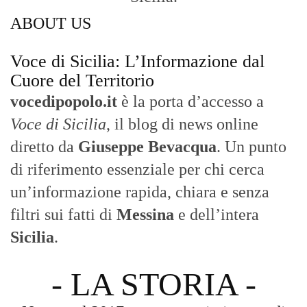
un’informazione rapida, chiara e senza
filtri sui fatti di
Messina
e dell’intera
Sicilia
.
- LA STORIA -
Nasce nel 2017 come trasmissione tv di
inchiesta in onda su TirrenoSat.
Voce di Sicilia
Con un taglio editoriale moderno e
radicato sul campo, il sito offre una lettura
attenta delle dinamiche locali, portando in
primo piano la cronaca, la politica e gli