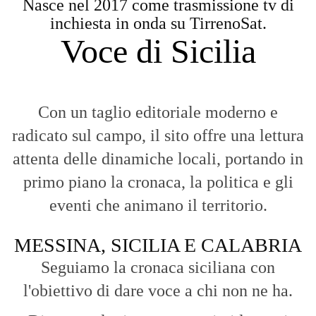
eventi che animano il territorio.
MESSINA, SICILIA E CALABRIA
Seguiamo la cronaca siciliana con
l'obiettivo di dare voce a chi non ne ha.
Diamo molta importanza ai video e ai
reportage.
La Nostra Filosofia
Aggiornamenti tempestivi:
Notizie in tempo reale per restare sempre
connessi con la realtà dello Stretto e della regione.
Analisi e territorio:
La direzione di Giuseppe Bevacqua garantisce un
punto di vista incisivo, vicino ai cittadini e alle loro istanze.