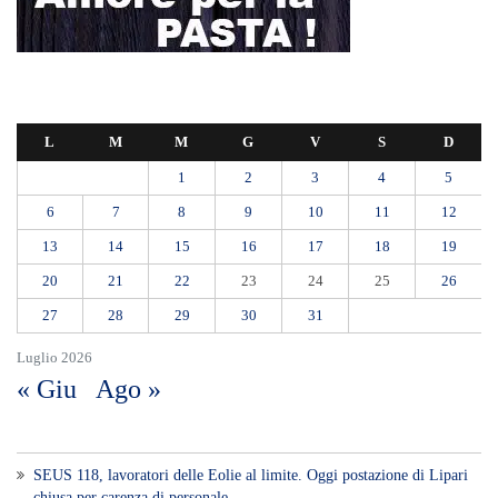
27
28
29
30
31
Luglio 2026
« Giu
Ago »
SEUS 118, lavoratori delle Eolie al limite. Oggi postazione di Lipari
chiusa per carenza di personale.
AUTISMO: SPORT E SOLIDARIETÀ PER VINCERE INSIEME
Etna, nuovo parossismo dalla Voragine: stop agli arrivi all’aeroporto di
Catania almeno fino alle 12, attivati treni speciali
Ipanema, agosto senza serate: il Tar lascia in vigore lo stop del
Comune
Addio al Professor Paolo Pederzoli, Maestro della chirurgia
pancreatica. Il ricordo della Sicilia: «Il suo esempio continuerà a
guidarci»