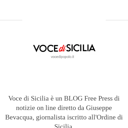
Voce di Sicilia è un BLOG Free Press di
notizie on line diretto da Giuseppe
Bevacqua, giornalista iscritto all'Ordine di
Sicilia.
ABOUT US
Voce di Sicilia: L’Informazione dal
Cuore del Territorio
vocedipopolo.it
è la porta d’accesso a
Voce di Sicilia
, il blog di news online
diretto da
Giuseppe Bevacqua
. Un punto
di riferimento essenziale per chi cerca