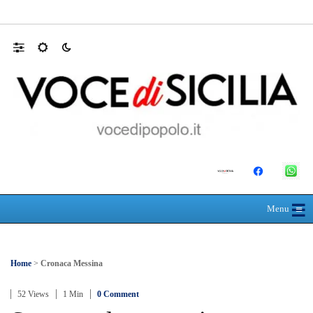
SEUS 118, lavoratori delle Eolie al limite. 
☰
≡
Menu
Home
>
Cronaca Messina
52 Views
1 Min
0 Comment