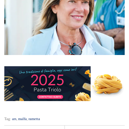
Tag:
ars
,
malfa
,
rametta