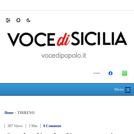
Appalti pubblici gestiti da una “società omb
☰
≡
Menu
Home
>
TIRRENO
307 Views
2 Min
0 Comment