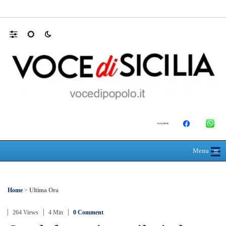
SEUS 118, lavoratori delle Eolie al limite. 
☰
≡
Menu
Home
>
Ultima Ora
264 Views
4 Min
0 Comment