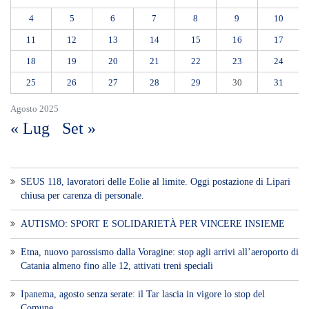
4
5
6
7
8
9
10
11
12
13
14
15
16
17
18
19
20
21
22
23
24
25
26
27
28
29
30
31
Agosto 2025
« Lug
Set »
SEUS 118, lavoratori delle Eolie al limite. Oggi postazione di Lipari
chiusa per carenza di personale.
AUTISMO: SPORT E SOLIDARIETÀ PER VINCERE INSIEME
Etna, nuovo parossismo dalla Voragine: stop agli arrivi all’aeroporto di
Catania almeno fino alle 12, attivati treni speciali
Ipanema, agosto senza serate: il Tar lascia in vigore lo stop del
Comune