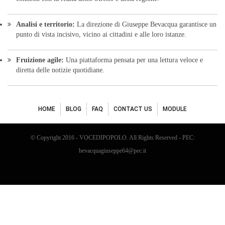
Analisi e territorio:
La direzione di Giuseppe Bevacqua garantisce un
punto di vista incisivo, vicino ai cittadini e alle loro istanze.
Fruizione agile:
Una piattaforma pensata per una lettura veloce e
diretta delle notizie quotidiane.
HOME
BLOG
FAQ
CONTACT US
MODULE
© Copyright 2016 - VOCEDIPOPOLO. All Rights Reserved - PEC:
bevacquagiuseppe64@pec.it