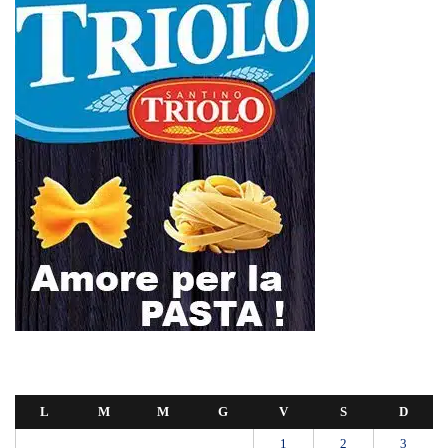
L
M
M
G
V
S
D
1
2
3