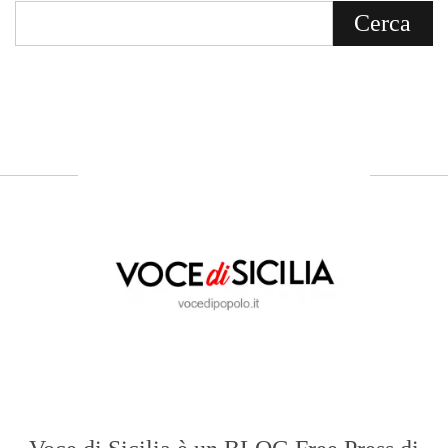
Voce di Sicilia è un BLOG Free Press di
notizie on line diretto da Giuseppe
Bevacqua, giornalista iscritto all'Ordine di
Sicilia.
ABOUT US
Voce di Sicilia: L’Informazione dal