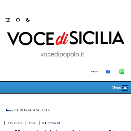
L’ultimo abbraccio di Messina ad Alessandra
☰
≡
Menu
Home
>
CRONACA SICILIA
336 Views
3 Min
0 Comment