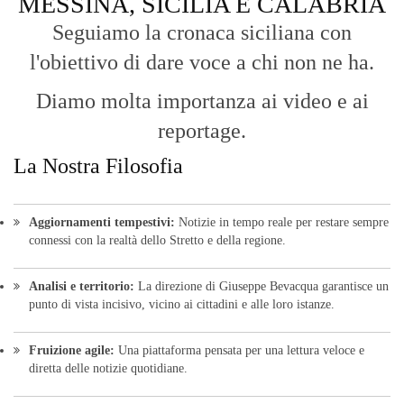
Aggiornamenti tempestivi:
Notizie in tempo reale per restare sempre
connessi con la realtà dello Stretto e della regione.
Analisi e territorio:
La direzione di Giuseppe Bevacqua garantisce un
punto di vista incisivo, vicino ai cittadini e alle loro istanze.
Fruizione agile:
Una piattaforma pensata per una lettura veloce e
diretta delle notizie quotidiane.
HOME
BLOG
FAQ
CONTACT US
MODULE
© Copyright 2016 - VOCEDIPOPOLO. All Rights Reserved - PEC:
bevacquagiuseppe64@pec.it