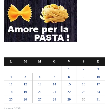
L
M
M
G
V
S
D
1
2
3
4
5
6
7
8
9
10
11
12
13
14
15
16
17
18
19
20
21
22
23
24
25
26
27
28
29
30
31
Agosto 2025
« Lug
Set »
L’ultimo abbraccio di Messina ad Alessandra Frazzica: il dolore di una
città intera
SEUS 118, lavoratori delle Eolie al limite. Oggi postazione di Lipari
chiusa per carenza di personale.