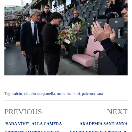
Tag:
calcio
,
claudio campanella
,
memoria
,
mirri
,
palermo
,
sara
PREVIOUS
NEXT
‘SARA VIVE’, ALLA CAMERA
AKADEMIA SANT’ANNA