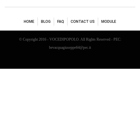
HOME
BLOG
FAQ
CONTACT US
MODULE
© Copyright 2016 - VOCEDIPOPOLO. All Rights Reserved - PEC:
bevacquagiuseppe64@pec.it