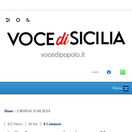
MANUTENZIONI STRADALI FINALMEN
☰
≡
Menu
Home
>
CRONACA SICILIA
412 Views
56 Sec
0 Comment