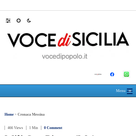
L’ultimo abbraccio di Messina ad Alessandra
☰
≡
Menu
Home
>
Cronaca Messina
466 Views
1 Min
0 Comment