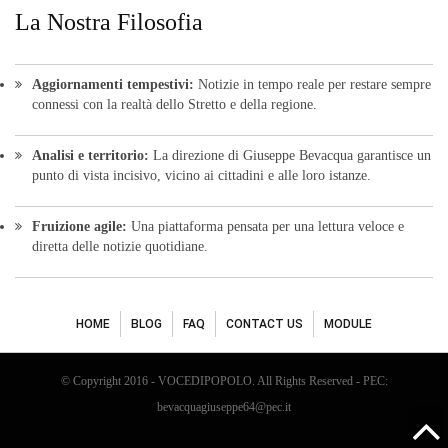
La Nostra Filosofia
Aggiornamenti tempestivi:
Notizie in tempo reale per restare sempre
connessi con la realtà dello Stretto e della regione.
Analisi e territorio:
La direzione di Giuseppe Bevacqua garantisce un
punto di vista incisivo, vicino ai cittadini e alle loro istanze.
Fruizione agile:
Una piattaforma pensata per una lettura veloce e
diretta delle notizie quotidiane.
HOME
BLOG
FAQ
CONTACT US
MODULE
© Copyright 2016 - VOCEDIPOPOLO. All Rights Reserved - PEC:
bevacquagiuseppe64@pec.it