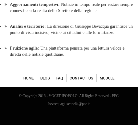
Aggiornamenti tempestivi:
Notizie in tempo reale per restare sempre
connessi con la realtà dello Stretto e della regione.
Analisi e territorio:
La direzione di Giuseppe Bevacqua garantisce un
punto di vista incisivo, vicino ai cittadini e alle loro istanze.
Fruizione agile:
Una piattaforma pensata per una lettura veloce e
diretta delle notizie quotidiane.
HOME
BLOG
FAQ
CONTACT US
MODULE
© Copyright 2016 - VOCEDIPOPOLO. All Rights Reserved - PEC:
bevacquagiuseppe64@pec.it