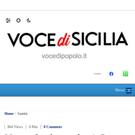
Farmaco salvavita non consegnato da Asp, l
☰
≡
Menu
Home
>
Sanità
864 Views
6 Min
0 Comment