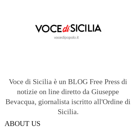
Voce di Sicilia è un BLOG Free Press di
notizie on line diretto da Giuseppe
Bevacqua, giornalista iscritto all'Ordine di
Sicilia.
ABOUT US
Voce di Sicilia: L’Informazione dal
Cuore del Territorio
vocedipopolo.it
è la porta d’accesso a
Voce di Sicilia
, il blog di news online
diretto da
Giuseppe Bevacqua
. Un punto
di riferimento essenziale per chi cerca
un’informazione rapida, chiara e senza
filtri sui fatti di
Messina
e dell’intera