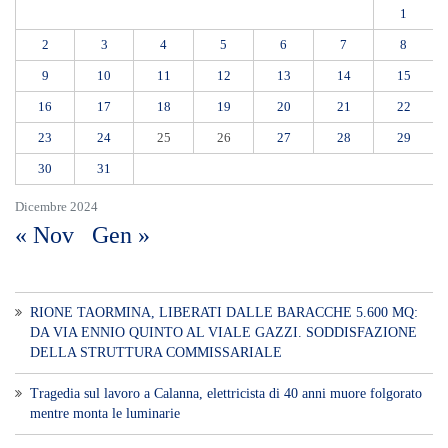
RIONE TAORMINA, LIBERATI DALLE BARACCHE 5.600 MQ:
DA VIA ENNIO QUINTO AL VIALE GAZZI. SODDISFAZIONE
DELLA STRUTTURA COMMISSARIALE
Tragedia sul lavoro a Calanna, elettricista di 40 anni muore folgorato
mentre monta le luminarie
MANUTENZIONI STRADALI FINALMENTE FUORI DALLE
COMPETENZE DI AMAM. DOPO OLTRE DUE ANNI DI
INEFFICIENZA ASSOLUTA.
​Appalti, Musolino: “Rapporto ANAC e inchiesta DDA confermano i
rischi. Affidamenti diretti spalancano le porte ai criminali”
L’ultimo abbraccio di Messina ad Alessandra Frazzica: il dolore di una
città intera