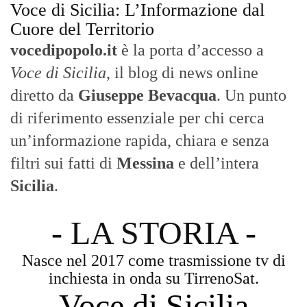
Sicilia
.
- LA STORIA -
Nasce nel 2017 come trasmissione tv di
inchiesta in onda su TirrenoSat.
Voce di Sicilia
Con un taglio editoriale moderno e
radicato sul campo, il sito offre una lettura
attenta delle dinamiche locali, portando in
primo piano la cronaca, la politica e gli
eventi che animano il territorio.