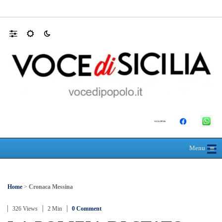
RIONE TAORMINA, LIBERATI DALLE B
☰
≡
Menu
Home
>
Cronaca Messina
326 Views
2 Min
0 Comment