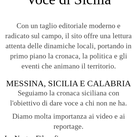
MESSINA, SICILIA E CALABRIA
Seguiamo la cronaca siciliana con
l'obiettivo di dare voce a chi non ne ha.
Diamo molta importanza ai video e ai
reportage.
La Nostra Filosofia
Aggiornamenti tempestivi:
Notizie in tempo reale per restare sempre
connessi con la realtà dello Stretto e della regione.
Analisi e territorio:
La direzione di Giuseppe Bevacqua garantisce un
punto di vista incisivo, vicino ai cittadini e alle loro istanze.
Fruizione agile:
Una piattaforma pensata per una lettura veloce e
diretta delle notizie quotidiane.