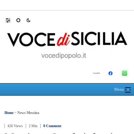
Farmaco salvavita non consegnato da Asp, l
☰
≡
Menu
Home
>
News Messina
426 Views
2 Min
0 Comment