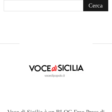
Voce di Sicilia: L’Informazione dal
Cuore del Territorio
vocedipopolo.it
è la porta d’accesso a
Voce di Sicilia
, il blog di news online
diretto da
Giuseppe Bevacqua
. Un punto
di riferimento essenziale per chi cerca
un’informazione rapida, chiara e senza
filtri sui fatti di
Messina
e dell’intera
Sicilia
.
- LA STORIA -
Nasce nel 2017 come trasmissione tv di
inchiesta in onda su TirrenoSat.
Voce di Sicilia