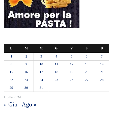
DA VIA ENNIO QUINTO AL VIALE GAZZI. SODDISFAZIONE
DELLA STRUTTURA COMMISSARIALE
Tragedia sul lavoro a Calanna, elettricista di 40 anni muore folgorato
mentre monta le luminarie
MANUTENZIONI STRADALI FINALMENTE FUORI DALLE
COMPETENZE DI AMAM. DOPO OLTRE DUE ANNI DI
INEFFICIENZA ASSOLUTA.