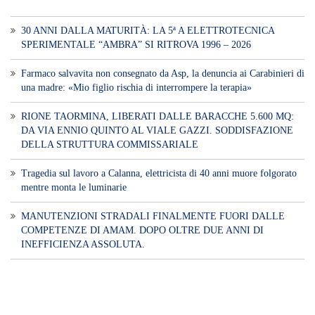
Voce di Sicilia è un BLOG Free Press di
notizie on line diretto da Giuseppe
Bevacqua, giornalista iscritto all'Ordine di
Sicilia.
ABOUT US