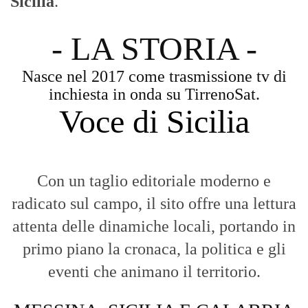
La Nostra Filosofia
Aggiornamenti tempestivi:
Notizie in tempo reale per restare sempre
connessi con la realtà dello Stretto e della regione.
Analisi e territorio:
La direzione di Giuseppe Bevacqua garantisce un
punto di vista incisivo, vicino ai cittadini e alle loro istanze.
Fruizione agile:
Una piattaforma pensata per una lettura veloce e
diretta delle notizie quotidiane.
HOME
BLOG
FAQ
CONTACT US
MODULE
© Copyright 2016 - VOCEDIPOPOLO. All Rights Reserved - PEC:
bevacquagiuseppe64@pec.it