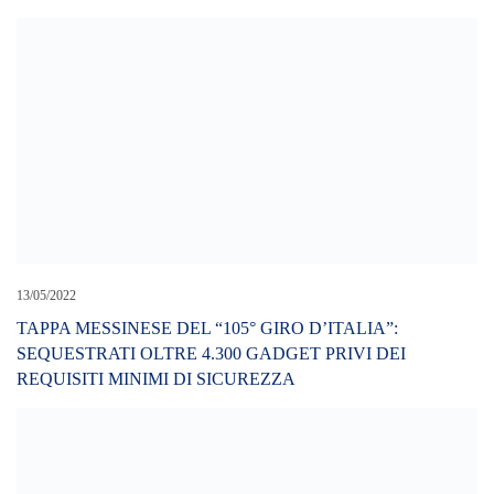
13/05/2022
TAPPA MESSINESE DEL “105° GIRO D’ITALIA”:
SEQUESTRATI OLTRE 4.300 GADGET PRIVI DEI
REQUISITI MINIMI DI SICUREZZA
14/07/2022
La mamma del piccolo Domenico: “Stava bene. Voglio giustizia
per mio figlio!”