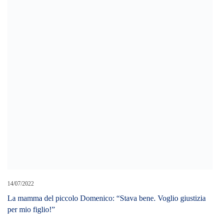
08/10/2021
E’ morto Samuele Mussillo.
25/07/2024
Giovane precipita dal quarto piano a Milazzo. In gravi condizioni
trasportato al Policlinico di Messina
LEAVE A REPLY