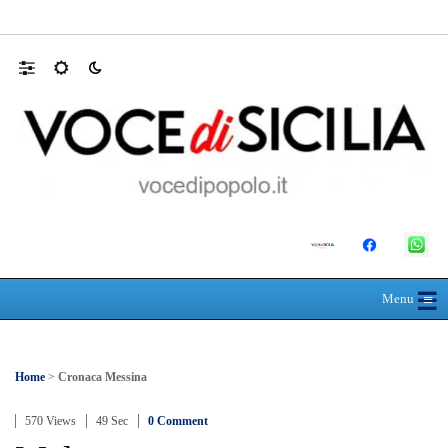
30 ANNI DALLA MATURITÀ: LA 5ª A 
☰
≡
Menu
Home
>
Cronaca Messina
570 Views
49 Sec
0 Comment