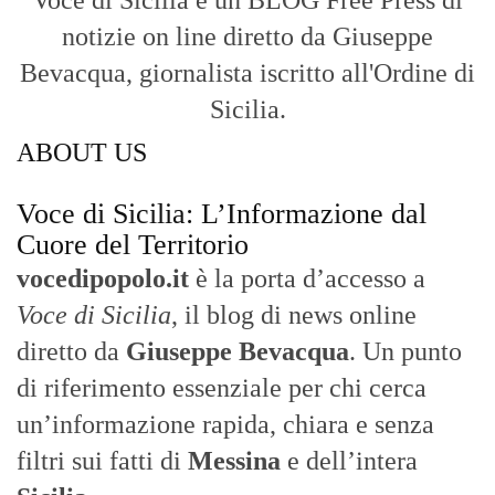
Con un taglio editoriale moderno e
radicato sul campo, il sito offre una lettura
attenta delle dinamiche locali, portando in
primo piano la cronaca, la politica e gli
eventi che animano il territorio.
MESSINA, SICILIA E CALABRIA
Seguiamo la cronaca siciliana con
l'obiettivo di dare voce a chi non ne ha.
Diamo molta importanza ai video e ai
reportage.