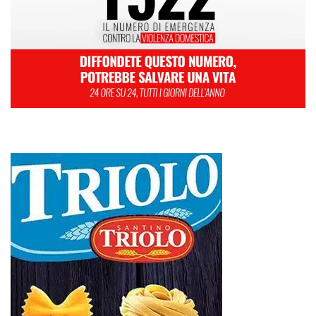
L
M
M
G
V
S
D
1
2
3
4
5
6
7
8
9
10
11
12
13
14
15
16
17
18
19
20
21
22
23
24
25
26
27
28
29
30
31
Luglio 2024
« Giu
Ago »
30 ANNI DALLA MATURITÀ: LA 5ª A ELETTROTECNICA
SPERIMENTALE “AMBRA” SI RITROVA 1996 – 2026
Farmaco salvavita non consegnato da Asp, la denuncia ai Carabinieri di
una madre: «Mio figlio rischia di interrompere la terapia»
RIONE TAORMINA, LIBERATI DALLE BARACCHE 5.600 MQ: