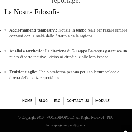
reportage.
La Nostra Filosofia
Aggiornamenti tempestivi:
Notizie in tempo reale per restare sempre
connessi con la realtà dello Stretto e della regione.
Analisi e territorio:
La direzione di Giuseppe Bevacqua garantisce un
punto di vista incisivo, vicino ai cittadini e alle loro istanze.
Fruizione agile:
Una piattaforma pensata per una lettura veloce e
diretta delle notizie quotidiane.
HOME
BLOG
FAQ
CONTACT US
MODULE
© Copyright 2016 - VOCEDIPOPOLO. All Rights Reserved - PEC:
bevacquagiuseppe64@pec.it