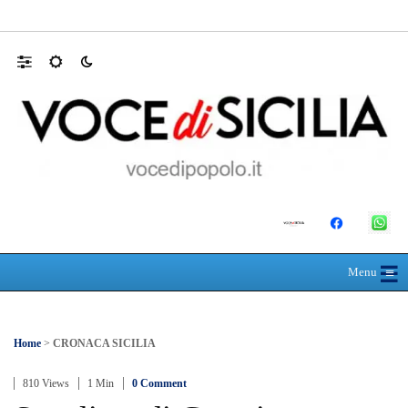
MANUTENZIONI STRADALI FINALMEN
☰
≡
Menu
Home
>
CRONACA SICILIA
810 Views
1 Min
0 Comment