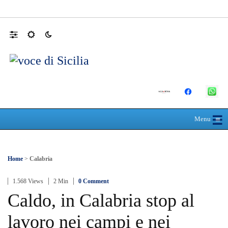
Domani dalle 10, al Policlinico di Messina, 
☰
≡
Menu
Home
>
Calabria
1.568 Views
2 Min
0 Comment
Caldo, in Calabria stop al
lavoro nei campi e nei