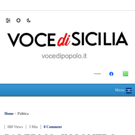
Farmaco salvavita non consegnato da Asp, l
☰
≡
Menu
Home
>
Politica
680 Views
3 Min
0 Comment