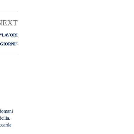
NEXT
“LAVORI
 GIORNI”
 domani
cilia.
ccarda