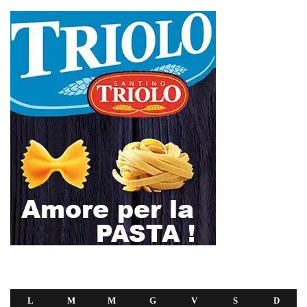
L
M
M
G
V
S
D