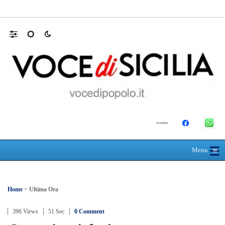
Appalti, la gip esclude la mafia ma descrive
☰
≡
Menu
Home
>
Ultima Ora
396 Views
51 Sec
0 Comment