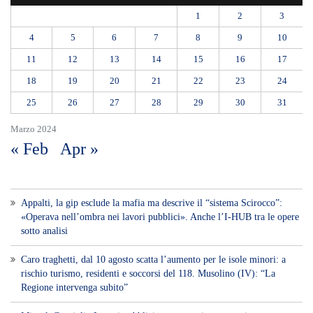
1
2
3
4
5
6
7
8
9
10
11
12
13
14
15
16
17
18
19
20
21
22
23
24
25
26
27
28
29
30
31
Marzo 2024
« Feb
Apr »
Appalti, la gip esclude la mafia ma descrive il “sistema Scirocco”:
«Operava nell’ombra nei lavori pubblici». Anche l’I-HUB tra le opere
sotto analisi
Caro traghetti, dal 10 agosto scatta l’aumento per le isole minori: a
rischio turismo, residenti e soccorsi del 118. Musolino (IV): “La
Regione intervenga subito”