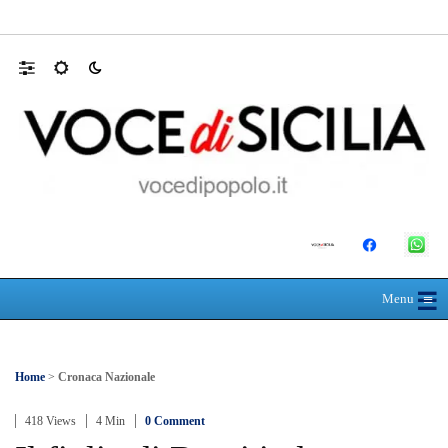
Appalti pubblici gestiti da una “società omb
☰
≡
Menu
Home
>
Cronaca Nazionale
418 Views
4 Min
0 Comment