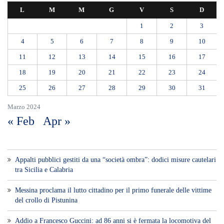
L
M
M
G
V
S
D
1
2
3
4
5
6
7
8
9
10
11
12
13
14
15
16
17
18
19
20
21
22
23
24
25
26
27
28
29
30
31
Marzo 2024
« Feb
Apr »
Appalti pubblici gestiti da una “società ombra”: dodici misure cautelari
tra Sicilia e Calabria
Messina proclama il lutto cittadino per il primo funerale delle vittime
del crollo di Pistunina
Addio a Francesco Guccini: ad 86 anni si è fermata la locomotiva del