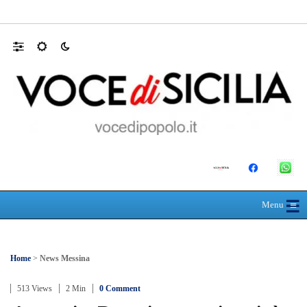
RIONE TAORMINA, LIBERATI DALLE B
☰
≡
Menu
Home
>
News Messina
513 Views
2 Min
0 Comment