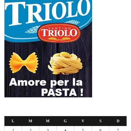
L
M
M
G
V
S
D
1
2
3
4
5
6
7