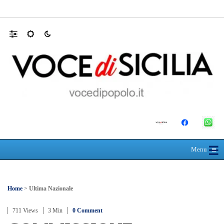
RIONE TAORMINA, LIBERATI DALLE B
☰
≡
Menu
Home
>
Ultima Nazionale
711 Views
3 Min
0 Comment