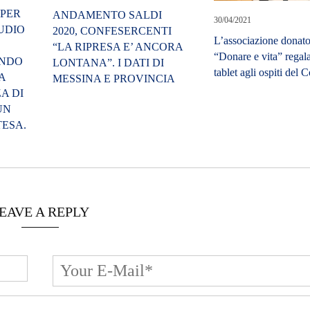
 PER
ANDAMENTO SALDI
30/04/2021
TUDIO
2020, CONFESERCENTI
L’associazione donato
“LA RIPRESA E’ ANCORA
“Donare e vita” regal
ANDO
LONTANA”. I DATI DI
tablet agli ospiti del C
A
MESSINA E PROVINCIA
A DI
UN
TESA.
EAVE A REPLY