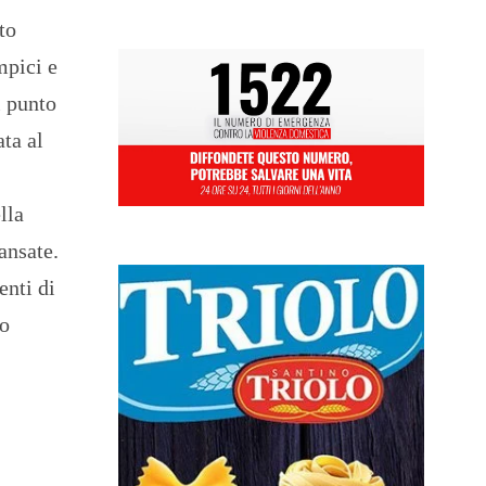
to
mpici e
l punto
ata al
lla
ansate.
enti di
mo