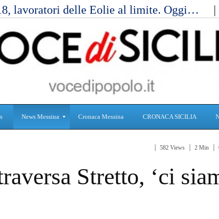
, lavoratori delle Eolie al limite. Oggi…
s
News Messina
Cronaca Messina
CRONACA SICILIA
582 Views
2 Min
S
C
traversa Stretto, ‘ci sia
a
r
n
o
i
n
t
a
à
c
a