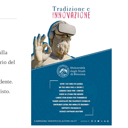
ulla
rio del
dente.
isto.