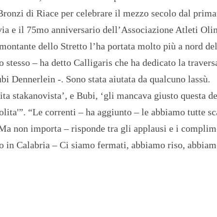
O
ronzi di Riace per celebrare il mezzo secolo dal prima
R
T
via e il 75mo anniversario dell’Associazione Atleti Oli
A
G
 montante dello Stretto l’ha portata molto più a nord de
E
 stesso – ha detto Calligaris che ha dedicato la travers
S
p
ubi Dennerlein -. Sono stata aiutata da qualcuno lassù.
o
r
ita stakanovista’, e Bubi, ‘gli mancava giusto questa de
t
lita'”. “Le correnti – ha aggiunto – le abbiamo tutte sc
T
a non importa – risponde tra gli applausi e i complim
I
R
rivo in Calabria – Ci siamo fermati, abbiamo riso, abbia
R
E
N
O