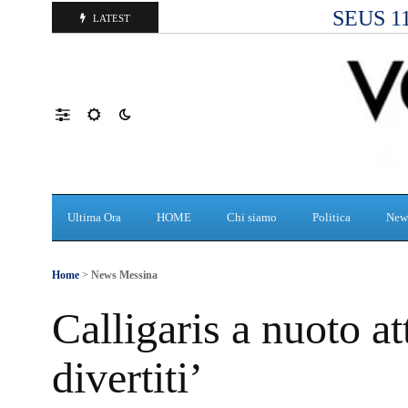
SEUS 118
LATEST
Ultima Ora
HOME
Chi siamo
Politica
New
Home
>
News Messina
Calligaris a nuoto at
divertiti’