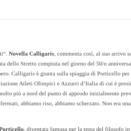
n
U
a
N
z
I
i
V
o
E
n
R
a
S
l
I
e
T
A
ti
“.
Novella Calligaris
, commenta così, al suo arrivo s
’
ata dello Stretto compiuta nel giorno del 50/o anniversa
I
N
ero. Calligaris è giunta sulla spiaggia di Porticello per
C
H
azione Atleti Olimpici e Azzurri d’Italia di cui è presi
I
E
molto più a nord del punto di approdo inizialmente prev
S
fermati, abbiamo riso, abbiamo scherzato. Non era una
T
E
E
R
E
Porticello
, diventata famosa per la testa del filosofo in
P