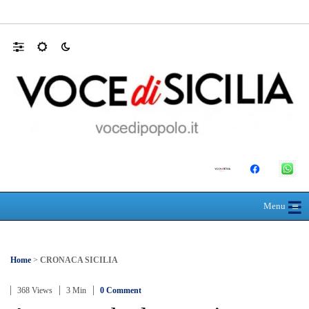
Appalti pubblici gestiti da una “società omb
☰
≡
Menu
Home
>
CRONACA SICILIA
368 Views
3 Min
0 Comment