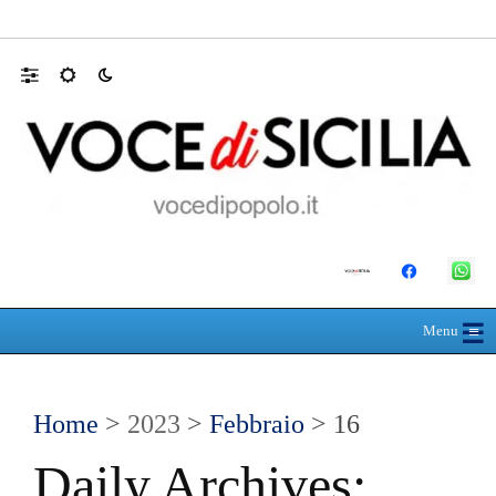
RIONE TAORMINA, LIBERATI DALLE B
☰
≡
Menu
Home
>
2023
>
Febbraio
> 16
Daily Archives: