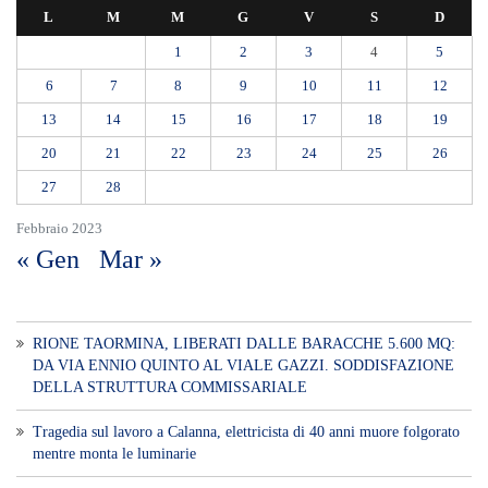
L
M
M
G
V
S
D
1
2
3
4
5
6
7
8
9
10
11
12
13
14
15
16
17
18
19
20
21
22
23
24
25
26
27
28
Febbraio 2023
« Gen
Mar »
RIONE TAORMINA, LIBERATI DALLE BARACCHE 5.600 MQ:
DA VIA ENNIO QUINTO AL VIALE GAZZI. SODDISFAZIONE
DELLA STRUTTURA COMMISSARIALE
Tragedia sul lavoro a Calanna, elettricista di 40 anni muore folgorato
mentre monta le luminarie