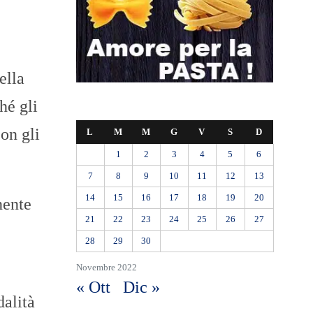
ella
hé gli
on gli
L
M
M
G
V
S
D
1
2
3
4
5
6
7
8
9
10
11
12
13
14
15
16
17
18
19
20
nente
21
22
23
24
25
26
27
28
29
30
Novembre 2022
« Ott
Dic »
dalità