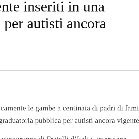
nte inseriti in una
n
U
a
N
z
I
 per autisti ancora
i
V
o
E
n
R
a
S
l
I
e
T
A
’
I
N
C
H
I
E
S
camente le gambe a centinaia di padri di fami
T
E
graduatoria pubblica per autisti ancora vigent
E
R
E
P
capogruppo di Fratelli d’Italia, interviene