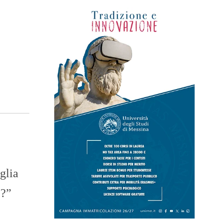
glia
e?”