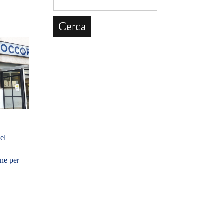
el
n
ne per