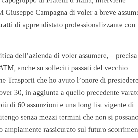
O
R
TM Giuseppe Campagna di voler a breve assum
T
A
ratti di apprendistato professionalizzante con 
G
E
S
p
tica dell’azienda di voler assumere, – precisa
o
r
t
ATM, anche su solleciti passati del vecchio
T
Trasporti che ho avuto l’onore di presiedere
I
R
 over 30, in aggiunta a quello precedente varat
R
E
iù di 60 assunzioni e una long list vigente di
N
O
 ritengo senza mezzi termini che non si possan
ato ampiamente rassicurato sul futuro scorrimen