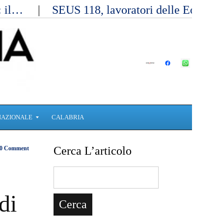
a: il…
SEUS 118, lavoratori delle Eolie 
NAZIONALE
CALABRIA
Cerca L’articolo
0 Comment
di