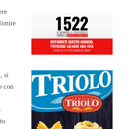
ere
limite
, si
o con
o
to