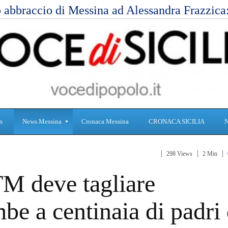
 abbraccio di Messina ad Alessandra Frazzic
s
News Messina
Cronaca Messina
CRONACA SICILIA
298 Views
2 Min
S
C
M deve tagliare
a
r
n
o
i
n
be a centinaia di padri 
t
a
à
c
a