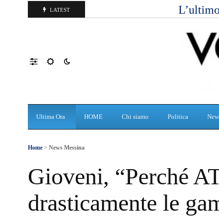
L’ultimo
LATEST
Ultima Ora
HOME
Chi siamo
Politica
New
Home
>
News Messina
Gioveni, “Perché AT
drasticamente le gam