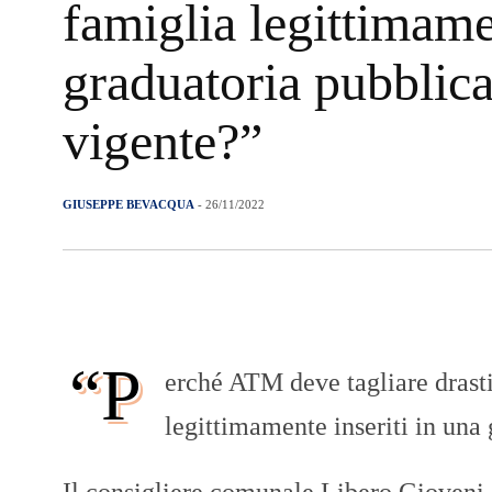
famiglia legittimame
graduatoria pubblica
vigente?”
GIUSEPPE BEVACQUA
- 26/11/2022
“P
erché ATM deve tagliare drasti
legittimamente inseriti in una 
Il consigliere comunale Libero Gioveni, 