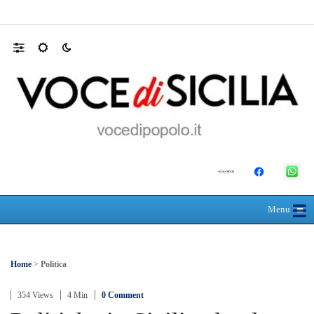
Farmaco salvavita non consegnato da Asp, l
☰
≡
Menu
Home
>
Politica
354 Views
4 Min
0 Comment