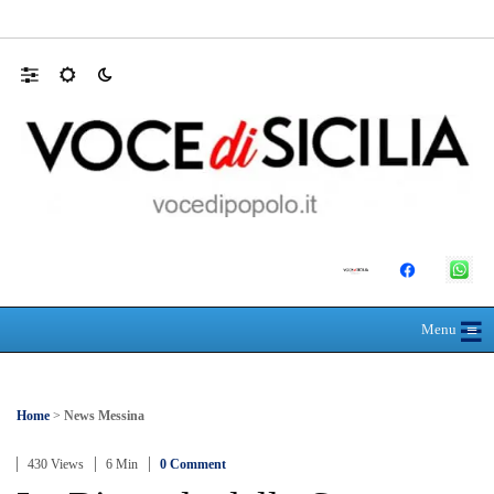
30 ANNI DALLA MATURITÀ: LA 5ª A 
☰
≡
Menu
Home
>
News Messina
430 Views
6 Min
0 Comment