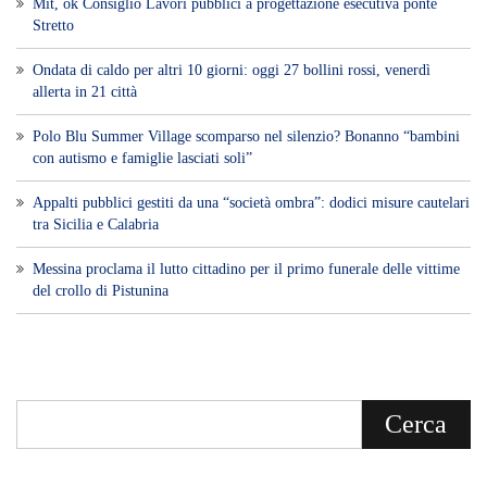
Mit, ok Consiglio Lavori pubblici a progettazione esecutiva ponte
Stretto
Ondata di caldo per altri 10 giorni: oggi 27 bollini rossi, venerdì
allerta in 21 città
Polo Blu Summer Village scomparso nel silenzio? Bonanno “bambini
con autismo e famiglie lasciati soli”
Appalti pubblici gestiti da una “società ombra”: dodici misure cautelari
tra Sicilia e Calabria
Messina proclama il lutto cittadino per il primo funerale delle vittime
del crollo di Pistunina