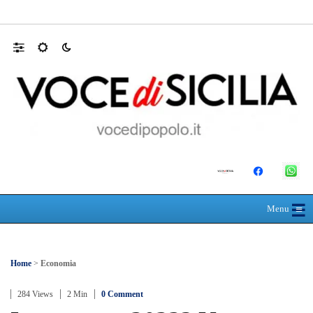
Mit, ok Consiglio Lavori pubblici a progett
☰
≡
Menu
Home
>
Economia
284 Views
2 Min
0 Comment