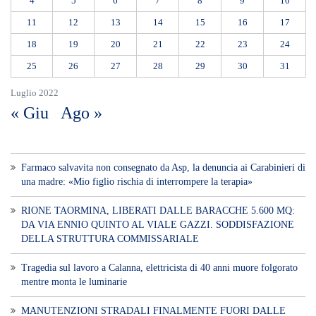
4
5
6
7
8
9
10
11
12
13
14
15
16
17
18
19
20
21
22
23
24
25
26
27
28
29
30
31
Luglio 2022
« Giu
Ago »
Farmaco salvavita non consegnato da Asp, la denuncia ai Carabinieri di
una madre: «Mio figlio rischia di interrompere la terapia»
RIONE TAORMINA, LIBERATI DALLE BARACCHE 5.600 MQ:
DA VIA ENNIO QUINTO AL VIALE GAZZI. SODDISFAZIONE
DELLA STRUTTURA COMMISSARIALE
Tragedia sul lavoro a Calanna, elettricista di 40 anni muore folgorato
mentre monta le luminarie
MANUTENZIONI STRADALI FINALMENTE FUORI DALLE