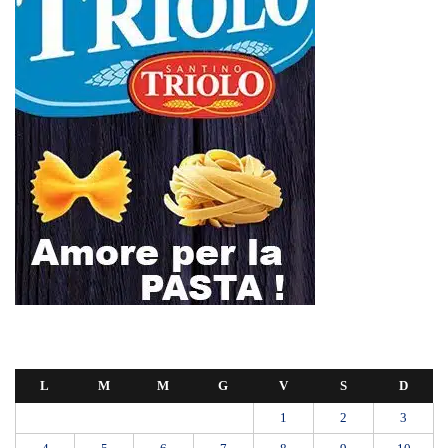
L
M
M
G
V
S
D
1
2
3