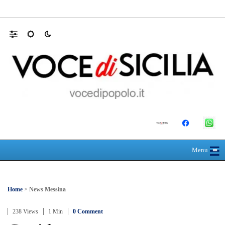
Farmaco salvavita non consegnato da Asp, l
☰
≡
Menu
Home
>
News Messina
238 Views
1 Min
0 Comment