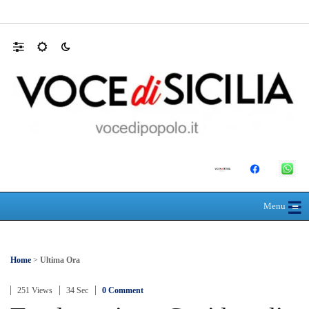
RIONE TAORMINA, LIBERATI DALLE B
☰
≡
Menu
Home
>
Ultima Ora
251 Views
34 Sec
0 Comment