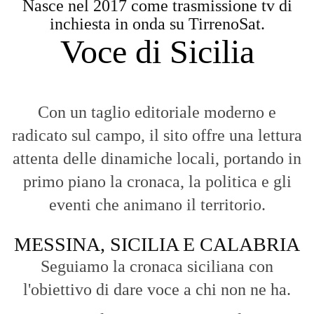
Seguiamo la cronaca siciliana con
l'obiettivo di dare voce a chi non ne ha.
Diamo molta importanza ai video e ai
reportage.
La Nostra Filosofia
Aggiornamenti tempestivi:
Notizie in tempo reale per restare sempre
connessi con la realtà dello Stretto e della regione.
Analisi e territorio:
La direzione di Giuseppe Bevacqua garantisce un
punto di vista incisivo, vicino ai cittadini e alle loro istanze.
Fruizione agile:
Una piattaforma pensata per una lettura veloce e
diretta delle notizie quotidiane.