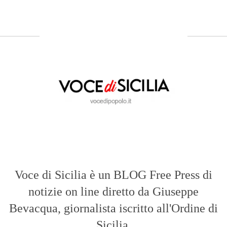
notizie on line diretto da Giuseppe
Bevacqua, giornalista iscritto all'Ordine di
Sicilia.
ABOUT US
Voce di Sicilia: L’Informazione dal
Cuore del Territorio
vocedipopolo.it
è la porta d’accesso a
Voce di Sicilia
, il blog di news online
diretto da
Giuseppe Bevacqua
. Un punto
di riferimento essenziale per chi cerca
un’informazione rapida, chiara e senza
filtri sui fatti di
Messina
e dell’intera
Sicilia
.