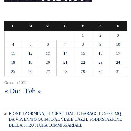
RIONE TAORMINA, LIBERATI DALLE BARACCHE 5.600 MQ:
DA VIA ENNIO QUINTO AL VIALE GAZZI. SODDISFAZIONE
DELLA STRUTTURA COMMISSARIALE
Tragedia sul lavoro a Calanna, elettricista di 40 anni muore folgorato
mentre monta le luminarie
MANUTENZIONI STRADALI FINALMENTE FUORI DALLE
COMPETENZE DI AMAM. DOPO OLTRE DUE ANNI DI
INEFFICIENZA ASSOLUTA.
​Appalti, Musolino: “Rapporto ANAC e inchiesta DDA confermano i
rischi. Affidamenti diretti spalancano le porte ai criminali”
L’ultimo abbraccio di Messina ad Alessandra Frazzica: il dolore di una
città intera