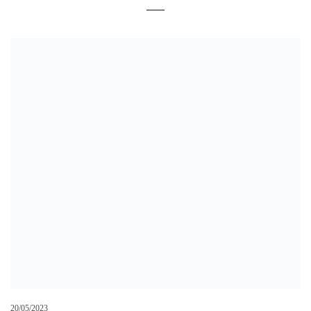
20/05/2023
Forte vento, viale San Martino: cadono vetrate da un giardino di
inverno