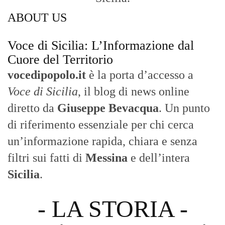
- LA STORIA -
Nasce nel 2017 come trasmissione tv di
inchiesta in onda su TirrenoSat.
Voce di Sicilia
Con un taglio editoriale moderno e
radicato sul campo, il sito offre una lettura
attenta delle dinamiche locali, portando in
primo piano la cronaca, la politica e gli
eventi che animano il territorio.
MESSINA, SICILIA E CALABRIA