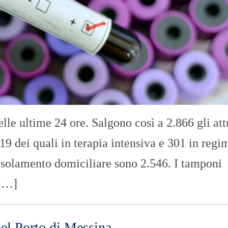
O
R
T
A
G
E
S
p
o
r
t
elle ultime 24 ore. Salgono così a 2.866 gli att
T
I
 19 dei quali in terapia intensiva e 301 in regi
R
R
 isolamento domiciliare sono 2.546. I tamponi
E
N
 […]
O
el Porto di Messina