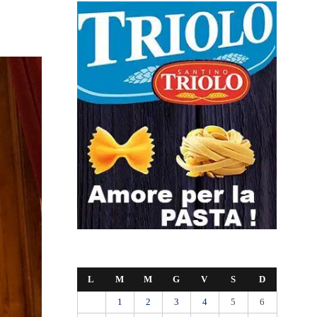
L
M
M
G
V
S
D
1
2
3
4
5
6