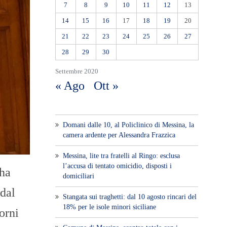
7
8
9
10
11
12
13
14
15
16
17
18
19
20
21
22
23
24
25
26
27
28
29
30
Settembre 2020
« Ago
Ott »
Domani dalle 10, al Policlinico di Messina, la
camera ardente per Alessandra Frazzica
Messina, lite tra fratelli al Ringo: esclusa
l’accusa di tentato omicidio, disposti i
 ha
domiciliari
 dal
Stangata sui traghetti: dal 10 agosto rincari del
18% per le isole minori siciliane
orni