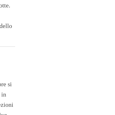
otte.
,
dello
bre si
 in
ezioni
ive.