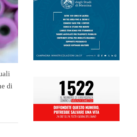
uali
me di