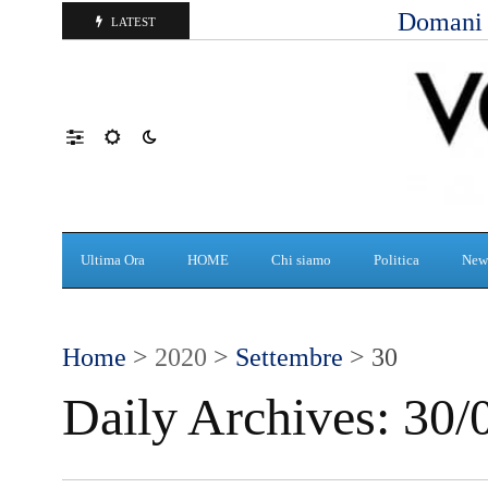
Domani d
LATEST
Ultima Ora
HOME
Chi siamo
Politica
New
Home
>
2020
>
Settembre
> 30
Daily Archives:
30/