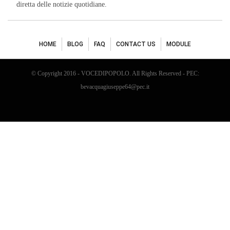
diretta delle notizie quotidiane.
HOME
BLOG
FAQ
CONTACT US
MODULE
© Copyright 2016 - VOCEDIPOPOLO. All Rights Reserved - PEC:
bevacquagiuseppe64@pec.it