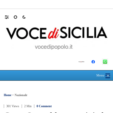
Farmaco salvavita non consegnato da Asp, l
☰
≡
Menu
Home
>
Nazionale
301 Views
2 Min
0 Comment