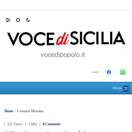
30 ANNI DALLA MATURITÀ: LA 5ª A 
☰
≡
Menu
Home
>
Cronaca Messina
222 Views
1 Min
0 Comment